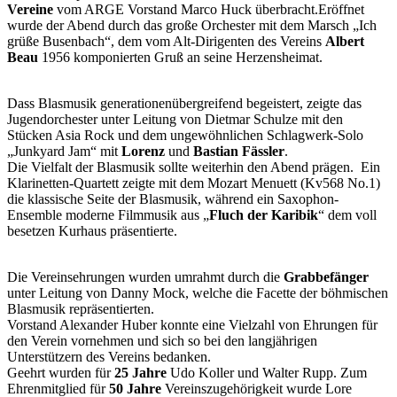
Vereine
vom ARGE Vorstand Marco Huck überbracht.Eröffnet
wurde der Abend durch das große Orchester mit dem Marsch „Ich
grüße Busenbach“, dem vom Alt-Dirigenten des Vereins
Albert
Beau
1956 komponierten Gruß an seine Herzensheimat.
Dass Blasmusik generationenübergreifend begeistert, zeigte das
Jugendorchester unter Leitung von Dietmar Schulze mit den
Stücken Asia Rock und dem ungewöhnlichen Schlagwerk-Solo
„Junkyard Jam“ mit
Lorenz
und
Bastian Fässler
.
Die Vielfalt der Blasmusik sollte weiterhin den Abend prägen. Ein
Klarinetten-Quartett zeigte mit dem Mozart Menuett (Kv568 No.1)
die klassische Seite der Blasmusik, während ein Saxophon-
Ensemble moderne Filmmusik aus „
Fluch der Karibik
“ dem voll
besetzen Kurhaus präsentierte.
Die Vereinsehrungen wurden umrahmt durch die
Grabbefänger
unter Leitung von Danny Mock, welche die Facette der böhmischen
Blasmusik repräsentierten.
Vorstand Alexander Huber konnte eine Vielzahl von Ehrungen für
den Verein vornehmen und sich so bei den langjährigen
Unterstützern des Vereins bedanken.
Geehrt wurden für
25 Jahre
Udo Koller und Walter Rupp. Zum
Ehrenmitglied für
50 Jahre
Vereinszugehörigkeit wurde Lore