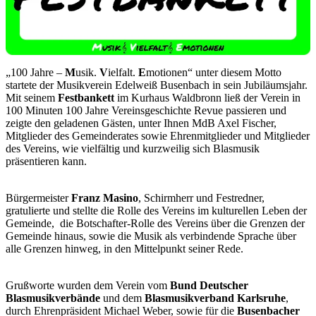
„100 Jahre –
M
usik.
V
ielfalt.
E
motionen“ unter diesem Motto
startete der Musikverein Edelweiß Busenbach in sein Jubiläumsjahr.
Mit seinem
Festbankett
im Kurhaus Waldbronn ließ der Verein in
100 Minuten 100 Jahre Vereinsgeschichte Revue passieren und
zeigte den geladenen Gästen, unter Ihnen MdB Axel Fischer,
Mitglieder des Gemeinderates sowie Ehrenmitglieder und Mitglieder
des Vereins, wie vielfältig und kurzweilig sich Blasmusik
präsentieren kann.
Bürgermeister
Franz Masino
, Schirmherr und Festredner,
gratulierte und stellte die Rolle des Vereins im kulturellen Leben der
Gemeinde, die Botschafter-Rolle des Vereins über die Grenzen der
Gemeinde hinaus, sowie die Musik als verbindende Sprache über
alle Grenzen hinweg, in den Mittelpunkt seiner Rede.
Grußworte wurden dem Verein vom
Bund Deutscher
Blasmusikverbände
und dem
Blasmusikverband Karlsruhe
,
durch Ehrenpräsident Michael Weber, sowie für die
Busenbacher