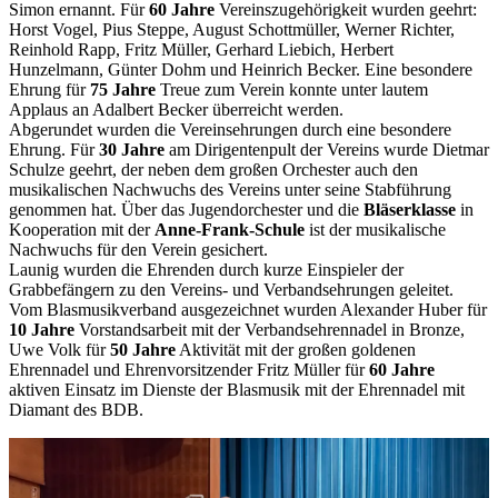
Simon ernannt. Für
60 Jahre
Vereinszugehörigkeit wurden geehrt:
Horst Vogel, Pius Steppe, August Schottmüller, Werner Richter,
Reinhold Rapp, Fritz Müller, Gerhard Liebich, Herbert
Hunzelmann, Günter Dohm und Heinrich Becker. Eine besondere
Ehrung für
75 Jahre
Treue zum Verein konnte unter lautem
Applaus an Adalbert Becker überreicht werden.
Abgerundet wurden die Vereinsehrungen durch eine besondere
Ehrung. Für
30 Jahre
am Dirigentenpult der Vereins wurde Dietmar
Schulze geehrt, der neben dem großen Orchester auch den
musikalischen Nachwuchs des Vereins unter seine Stabführung
genommen hat. Über das Jugendorchester und die
Bläserklasse
in
Kooperation mit der
Anne-Frank-Schule
ist der musikalische
Nachwuchs für den Verein gesichert.
Launig wurden die Ehrenden durch kurze Einspieler der
Grabbefängern zu den Vereins- und Verbandsehrungen geleitet.
Vom Blasmusikverband ausgezeichnet wurden Alexander Huber für
10 Jahre
Vorstandsarbeit mit der Verbandsehrennadel in Bronze,
Uwe Volk für
50 Jahre
Aktivität mit der großen goldenen
Ehrennadel und Ehrenvorsitzender Fritz Müller für
60 Jahre
aktiven Einsatz im Dienste der Blasmusik mit der Ehrennadel mit
Diamant des BDB.