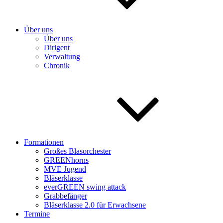
Über uns
Über uns
Dirigent
Verwaltung
Chronik
Formationen
Großes Blasorchester
GREENhorns
MVE Jugend
Bläserklasse
everGREEN swing attack
Grabbefänger
Bläserklasse 2.0 für Erwachsene
Termine