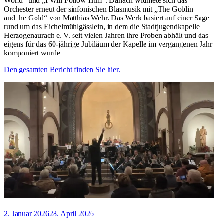
World“ und „I Will Follow Him“. Danach widmete sich das
Orchester erneut der sinfonischen Blasmusik mit „The Goblin
and the Gold“ von Matthias Wehr. Das Werk basiert auf einer Sage
rund um das Eichelmühlgässlein, in dem die Stadtjugendkapelle
Herzogenaurach e. V. seit vielen Jahren ihre Proben abhält und das
eigens für das 60-jährige Jubiläum der Kapelle im vergangenen Jahr
komponiert wurde.
Den gesamten Bericht finden Sie hier.
Veröffentlicht
2. Januar 2026
28. April 2026