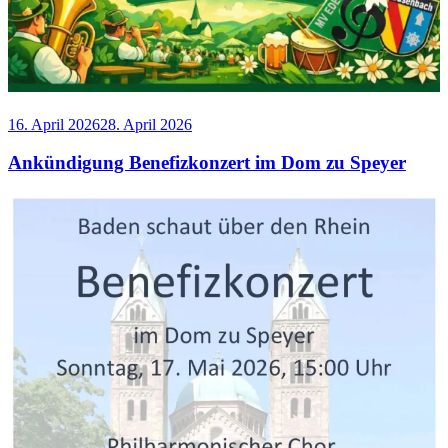
Veröffentlicht
16. April 2026
28. April 2026
am
Ankündigung Benefizkonzert im Dom zu Speyer