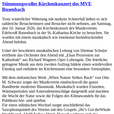
Stimmungsvolles Kirchenkonzert des MVE
Busenbach
Trotz winterlicher Witterung mit starkem Schneefall ließen es sich
zahlreiche Besucherinnen und Besucher nicht nehmen, am Samstag,
den 10. Januar 2026, das Kirchenkonzert des Musikvereins
Edelweiß Busenbach in der St.-Katharina-Kirche zu besuchen. Sie
wurden mit einem musikalisch wie emotional beeindruckenden
Abend belohnt.
Unter der bewährten musikalischen Leitung von Dietmar Schulze
eröffnete das Orchester den Abend mit „Elsas Prozession zur
Kathedrale“ aus Richard Wagners Oper Lohengrin. Die feierliche,
getragene Musik aus dem zweiten Aufzug bildete einen würdevollen
Einstieg und entfaltete im Kirchenraum eine besondere Atmosphäre.
Mit dem sinfonischen Werk „When Nature Strikes Back“ von Otto
M. Schwarz zeigte der Musikverein eindrucksvoll die ganze
Bandbreite moderner Blasmusik. Musikalisch wurden Eiszeiten,
Wärmeperioden und Asteroideneinschläge dargestellt und machten
die Wucht der Natur sowie die Folgen des Klimawandels für das
Publikum hör- und spürbar.
Für einen stilistischen Wechsel sorgte anschließend das
Saxophonquintett des Vereins mit den Gospels „He’s Got theWhole